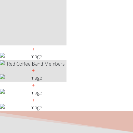
+
+
+
+