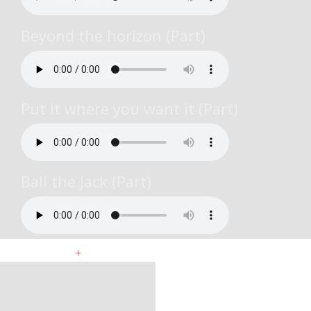
Beyond the horizon (Part)
Put it where you want it (Part)
Ball the Jack (Part)
+