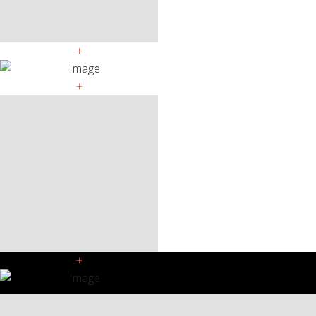
+
+
+