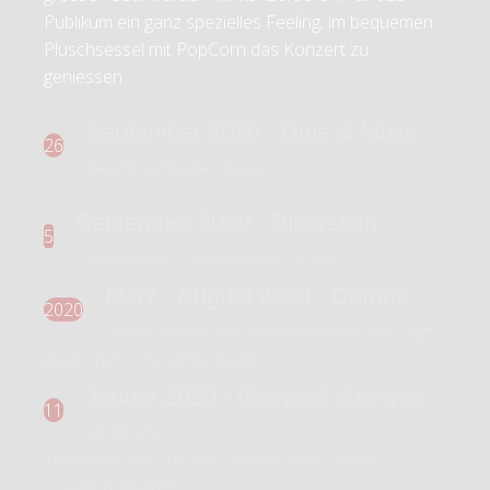
Publikum ein ganz spezielles Feeling; im bequemen
Plüschsessel mit PopCorn das Konzert zu
geniessen.
September 2020 - Dine & Music
26
Aeschbachhalle - Aarau
September 2020 - Biberstein
5
Chesleterain - Strassenfest (Privat)
März - August 2020 - Corona
2020
Leider waren wie allseits bekannt, alle Gigs
gestrichen... we will be back!
Januar 2020 - Gaswerk Seewen
11
20:30 Uhr
Treffpunkt am Puls der Zeit mit dem "Swiss
Location Award"