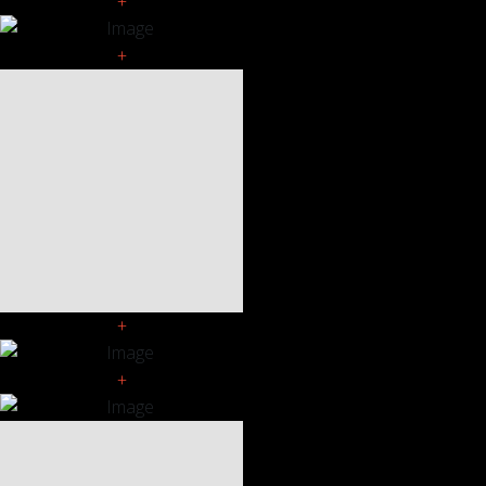
+
+
+
+