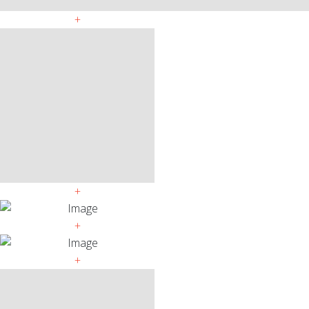
+
+
+
+