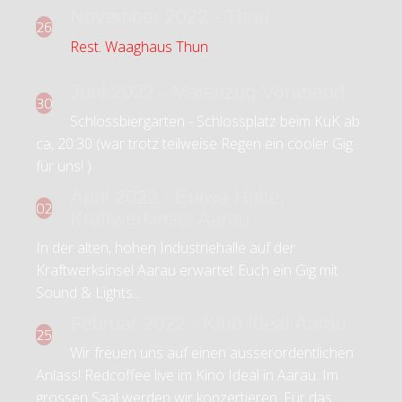
November 2022 - Thun
26
Rest. Waaghaus Thun
Juni 2022 - Maienzug Vorabend
30
Schlossbiergarten - Schlossplatz beim KuK ab
ca, 20:30 (war trotz teilweise Regen ein cooler Gig
für uns! )
April 2022 - Eniwa Halle,
02
Kraftwerkinsel Aarau
In der alten, hohen Industriehalle auf der
Kraftwerksinsel Aarau erwartet Euch ein Gig mit
Sound & Lights...
Februar 2022 - Kino Ideal Aarau
25
Wir freuen uns auf einen ausserordentlichen
Anlass! Redcoffee live im Kino Ideal in Aarau. Im
grossen Saal werden wir konzertieren. Für das