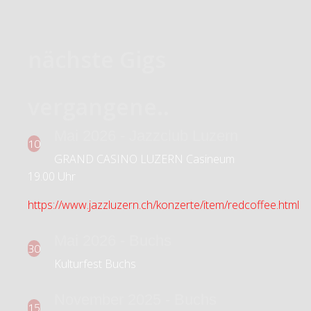
nächste Gigs
vergangene..
Mai 2026 - Jazzclub Luzern
10
GRAND CASINO LUZERN Casineum
19.00 Uhr
https://www.jazzluzern.ch/konzerte/item/redcoffee.html
Mai 2026 - Buchs
30
Kulturfest Buchs
November 2025 - Buchs
15