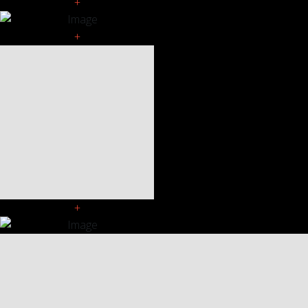
+
+
+