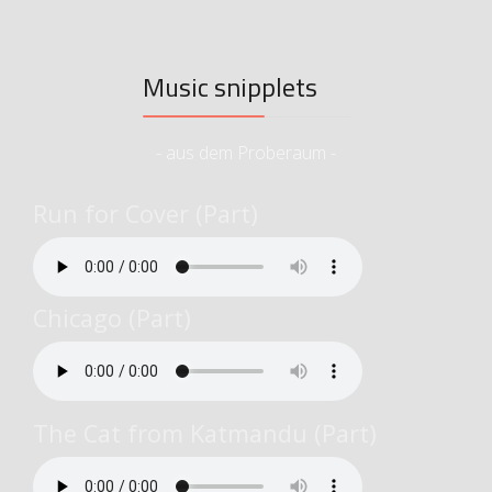
Music snipplets
- aus dem Proberaum -
Run for Cover (Part)
Chicago (Part)
The Cat from Katmandu (Part)