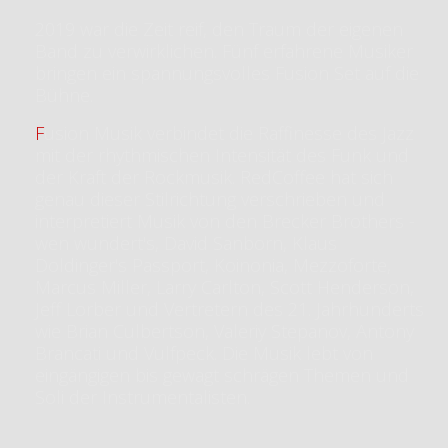
2019 war die Zeit reif, den Traum der eigenen
Band zu verwirklichen. Fünf erfahrene Musiker
bringen ein spannungsvolles Fusion Set auf die
Bühne.
Fusion Musik verbindet die Raffinesse des Jazz
mit der rhythmischen Intensität des Funk und
der Kraft der Rockmusik. RedCoffee hat sich
genau dieser Stilrichtung verschrieben und
interpretiert Musik von den Brecker Brothers -
wen wundert's, David Sanborn, Klaus
Doldinger's Passport, Koinonia, Mezzoforte,
Marcus Miller, Larry Carlton, Scott Henderson,
Jeff Lorber und Vertretern des 21. Jahrhunderts
wie Brian Culbertson, Valeriy Stepanov, Antony
Brancati und Vulfpeck. Die Musik lebt von
eingängigen bis gewagt schrägen Themen und
Soli der Instrumentalisten.